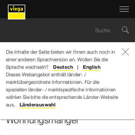
Die Inhalte der Seite bieten wir Ihnen auch noch in
einer anderen Sprachversion an. Wollen Sie die
Viega Gruppe
...
Bits und Beton: Mit Digitalem Bauen gegen den
Sprache wechseln?
Deutsch
English
Wohnungsmangel
Dieses Webangebot enthält länder- /
marktübergeordnete Informationen. Für die
speziellen länder- / marktspezifische Informationen
Bits und Beton: Mit Digitalem
wählen Sie bitte die entsprechende Länder-Website
aus.
Länderauswahl
Bauen gegen den
Wohnungsmangel