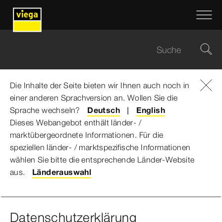
Die Inhalte der Seite bieten wir Ihnen auch noch in
einer anderen Sprachversion an. Wollen Sie die
Viega Gruppe
...
Datenschutz
Sprache wechseln?
Deutsch
English
Dieses Webangebot enthält länder- /
Datenschutz
marktübergeordnete Informationen. Für die
speziellen länder- / marktspezifische Informationen
wählen Sie bitte die entsprechende Länder-Website
aus.
Länderauswahl
gsportal
Bewerbungen über WhatsApp
ViegaSho
Datenschutzerklärung