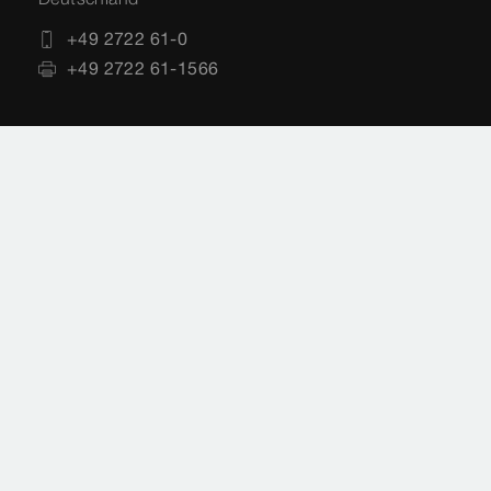
+49 2722 61-0
+49 2722 61-1566
Impressum
Rechtshinweise
Sitemap
Videoüberwachung
Datenschutz