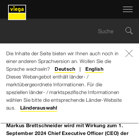
Die Inhalte der Seite bieten wir Ihnen auch noch in
einer anderen Sprachversion an. Wollen Sie die
Viega Gruppe
...
Viega ernennt neuen CEO
Sprache wechseln?
Deutsch
English
Dieses Webangebot enthält länder- /
Viega ernennt neuen CEO
marktübergeordnete Informationen. Für die
speziellen länder- / marktspezifische Informationen
wählen Sie bitte die entsprechende Länder-Website
Presse
aus.
Länderauswahl
Attendorn, 21. März 2024
Markus Brettschneider wird mit Wirkung zum 1.
September 2024 Chief Executive Officer (CEO) der