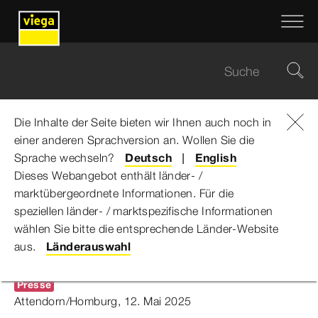
Die Inhalte der Seite bieten wir Ihnen auch noch in
einer anderen Sprachversion an. Wollen Sie die
Viega Gruppe
...
Viega übernimmt ehemaligen Michelin Standort
Sprache wechseln?
Deutsch
English
Dieses Webangebot enthält länder- /
marktübergeordnete Informationen. Für die
Neue Fertigung im Saarland
speziellen länder- / marktspezifische Informationen
wählen Sie bitte die entsprechende Länder-Website
geplant
aus.
Länderauswahl
Presse
Attendorn/Homburg, 12. Mai 2025