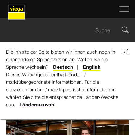
Die Inhalte der Seite bieten wir Ihnen auch noch in
einer anderen Sprachversion an. Wollen Sie die
Viega Gruppe
...
Viega eröffnet neuen Produktionsstandort in Kirkel
Sprache wechseln?
Deutsch
English
Dieses Webangebot enthält länder- /
marktübergeordnete Informationen. Für die
Viega eröffnet neuen
speziellen länder- / marktspezifische Informationen
wählen Sie bitte die entsprechende Länder-Website
Produktionsstandort in Kirkel
aus.
Länderauswahl