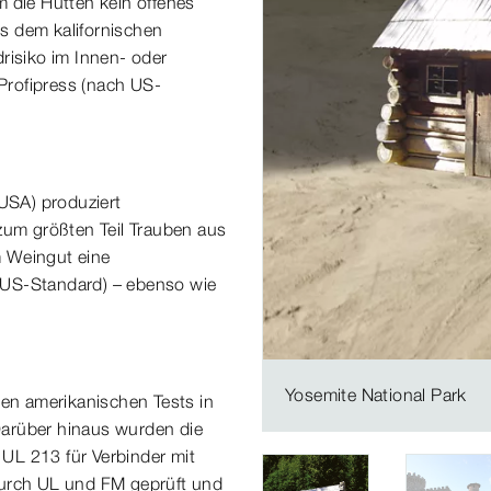
m die Hütten kein offenes
us dem kalifornischen
risiko im Innen- oder
 Profipress (nach US-
 USA) produziert
zum größten Teil Trauben aus
im Weingut eine
 US-Standard) – ebenso wie
Yosemite National Park
gen amerikanischen Tests in
Darüber hinaus wurden die
UL 213 für Verbinder mit
urch UL und FM geprüft und