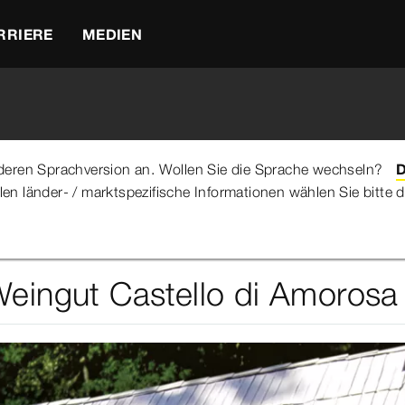
RRIERE
MEDIEN
anderen Sprachversion an. Wollen Sie die Sprache wechseln?
D
llen länder- / marktspezifische Informationen wählen Sie bitt
ional Park & Weingut Castello di Amorosa
Weingut Castello di Amorosa