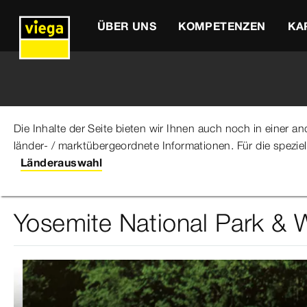
ÜBER UNS
KOMPETENZEN
KA
Die Inhalte der Seite bieten wir Ihnen auch noch in einer 
länder- / marktübergeordnete Informationen. Für die spezie
Viega Gruppe
Über uns
Referenzen
Yosemite Nat
Länderauswahl
Yosemite National Park & 