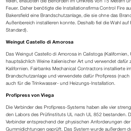
fielen, erlaubten die Behörden im Umkreis von 15 Metern u
Feuer. Daher benötigte die Installationsfirma Control Fire a
Bakersfield eine Brandschutzanlage, die sie ohne das Brand
Außenbereich installieren konnte. Deshalb fiel die Wahl auf
Standard).
Weingut Castello di Amorosa
Das Weingut Castello di Amorosa in Calistoga (Kalifornien,
hauptsächlich Weine italienischer Art und verwendet dafür 
Kalifornien. Fairbanks Mechanical Contractors installierte 
Brandschutzanlage und verwendete dafür Profipress (nach
auch für die Trinkwasser- und Heizungs-Installation.
Profipress von Viega
Die Verbinder des Profipress-Systems haben alle vier stren
den Labors des Prüfinstituts UL nach UL 852 bestanden. 
Verbinder entsprechend der physischen Anforderungen der 
Gummidichtungen geprüft. Das System wurde außerdem d