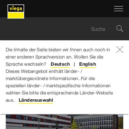
Die Inhalte der Seite bieten wir Ihnen auch noch in
einer anderen Sprachversion an. Wollen Sie die
Viega Gruppe
...
KRH Klinikum Robert Koch
Sprache wechseln?
Deutsch
English
Dieses Webangebot enthält länder- /
KRH Klinikum Robert Koch
marktübergeordnete Informationen. Für die
speziellen länder- / marktspezifische Informationen
wählen Sie bitte die entsprechende Länder-Website
aus.
Länderauswahl