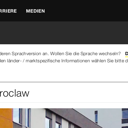
RRIERE
MEDIEN
anderen Sprachversion an. Wollen Sie die Sprache wechseln?
D
llen länder- / marktspezifische Informationen wählen Sie bitt
 Universität Wroclaw
Wroclaw