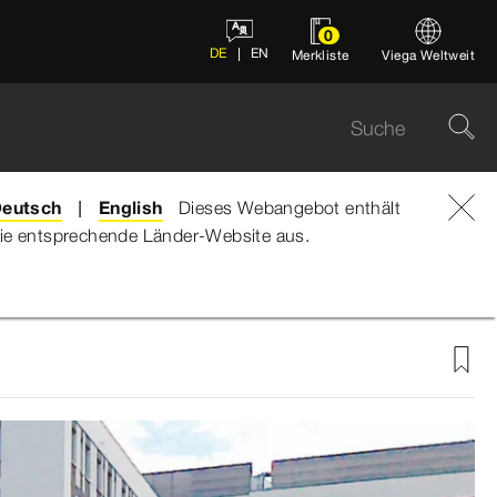
0
DE
EN
Merkliste
Viega Weltweit
eutsch
English
Dieses Webangebot enthält
e die entsprechende Länder-Website aus.