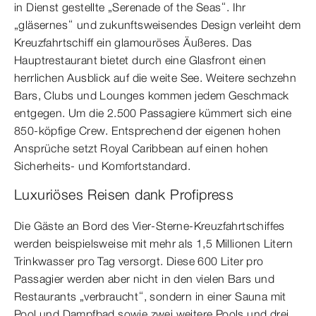
in Dienst gestellte „Serenade of the Seas“. Ihr
„gläsernes“ und zukunftsweisendes Design verleiht dem
Kreuzfahrtschiff ein glamouröses Äußeres. Das
Hauptrestaurant bietet durch eine Glasfront einen
herrlichen Ausblick auf die weite See. Weitere sechzehn
Bars, Clubs und Lounges kommen jedem Geschmack
entgegen. Um die 2.500 Passagiere kümmert sich eine
850-köpfige Crew. Entsprechend der eigenen hohen
Ansprüche setzt Royal Caribbean auf einen hohen
Sicherheits- und Komfortstandard.
Luxuriöses Reisen dank Profipress
Die Gäste an Bord des Vier-Sterne-Kreuzfahrtschiffes
werden beispielsweise mit mehr als 1,5 Millionen Litern
Trinkwasser pro Tag versorgt. Diese 600 Liter pro
Passagier werden aber nicht in den vielen Bars und
Restaurants „verbraucht“, sondern in einer Sauna mit
Pool und Dampfbad sowie zwei weitere Pools und drei