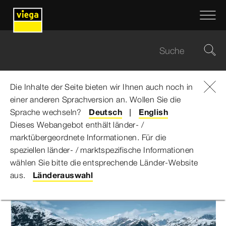
Die Inhalte der Seite bieten wir Ihnen auch noch in
einer anderen Sprachversion an. Wollen Sie die
Viega Gruppe
...
Kreuzfahrtschiff „Serenade of the Seas“
Sprache wechseln?
Deutsch
English
Dieses Webangebot enthält länder- /
marktübergeordnete Informationen. Für die
Kreuzfahrtschiff „Serenade
speziellen länder- / marktspezifische Informationen
wählen Sie bitte die entsprechende Länder-Website
of the Seas“
aus.
Länderauswahl