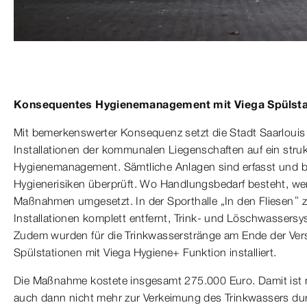
Konsequentes Hygienemanagement mit Viega Spülsta
Mit bemerkenswerter Konsequenz setzt die Stadt Saarlouis
Installationen der kommunalen Liegenschaften auf ein struk
Hygienemanagement. Sämtliche Anlagen sind erfasst und bis
Hygienerisiken überprüft. Wo Handlungsbedarf besteht, w
Maßnahmen umgesetzt. In der Sporthalle „In den Fliesen“ z
Installationen komplett entfernt, Trink- und Löschwassers
Zudem wurden für die Trinkwasserstränge am Ende der Ve
Spülstationen mit Viega Hygiene+ Funktion installiert.
Die Maßnahme kostete insgesamt 275.000 Euro. Damit ist n
auch dann nicht mehr zur Verkeimung des Trinkwassers d