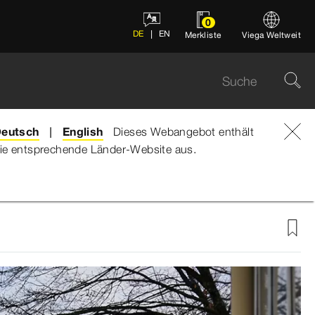
0
DE
EN
Merkliste
Viega Weltweit
eutsch
English
Dieses Webangebot enthält
e die entsprechende Länder-Website aus.