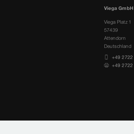
Viega GmbH
Viega Platz 1
57439
Attendorn
Deutschland
+49 2722
+49 2722
oüberwachung
Datenschutz
Länderauswahl
Co