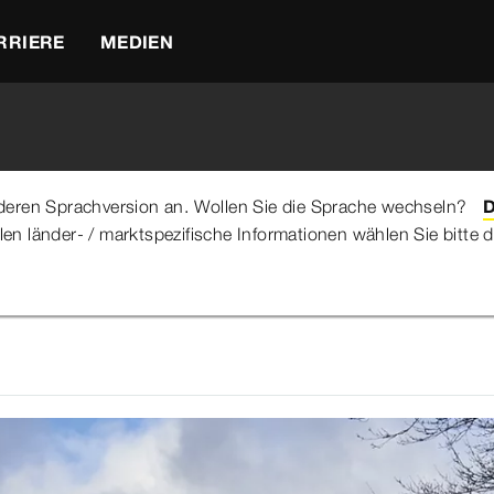
RRIERE
MEDIEN
anderen Sprachversion an. Wollen Sie die Sprache wechseln?
D
llen länder- / marktspezifische Informationen wählen Sie bitt
n den Fliesen"