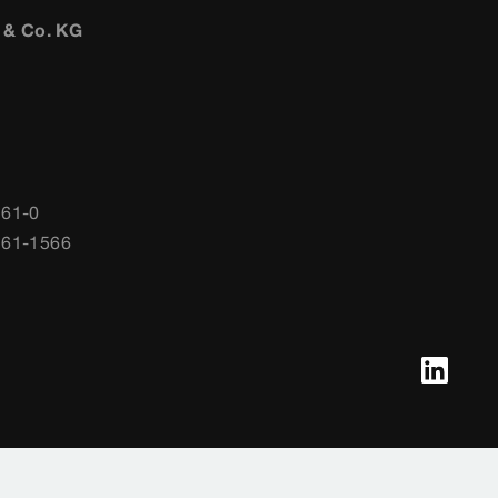
 & Co. KG
 61-0
 61-1566
okie-Einstellungen