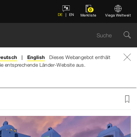
0
DE
EN
Merkliste
Viega Weltweit
eutsch
English
Dieses Webangebot enthält
e die entsprechende Länder-Website aus.