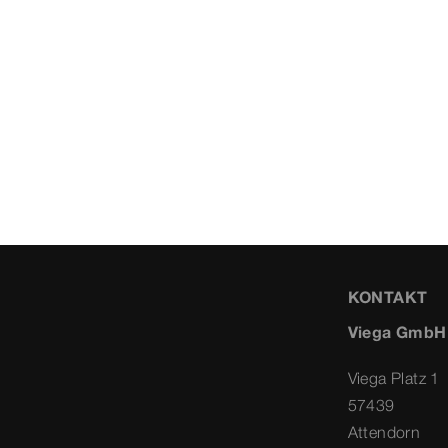
KONTAKT
Viega GmbH
Viega Platz 1
57439
Attendorn